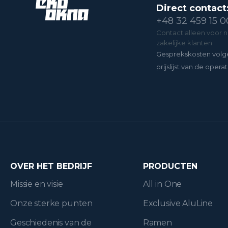
Direct contact
+48 32 459 15 0
Contact alleen voor 
zakelijke klanten.
Gesprekskosten volg
prijslijst van de operat
OVER HET BEDRIJF
PRODUCTEN
Missie en visie
All in One
Onze sterke punten
Exclusive AluLine
Geschiedenis van de
Ramen