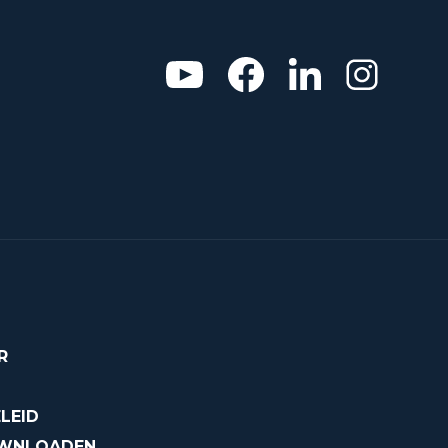
R
LEID
OWNLOADEN