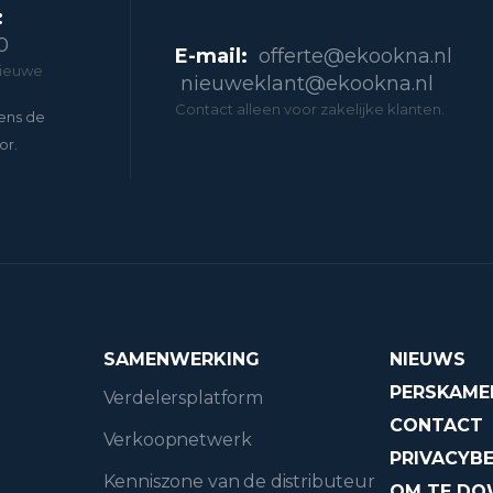
:
0
E-mail:
offerte@ekookna.nl
nieuwe
nieuweklant@ekookna.nl
Contact alleen voor zakelijke klanten.
ens de
or.
SAMENWERKING
NIEUWS
PERSKAME
Verdelersplatform
CONTACT
Verkoopnetwerk
PRIVACYBE
Kenniszone van de distributeur
OM TE D