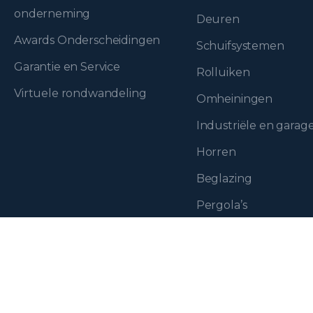
onderneming
Deuren
Awards Onderscheidingen
Schuifsystemen
Garantie en Service
Rolluiken
Virtuele rondwandeling
Omheiningen
Industriële en gara
Horren
Beglazing
Pergola’s