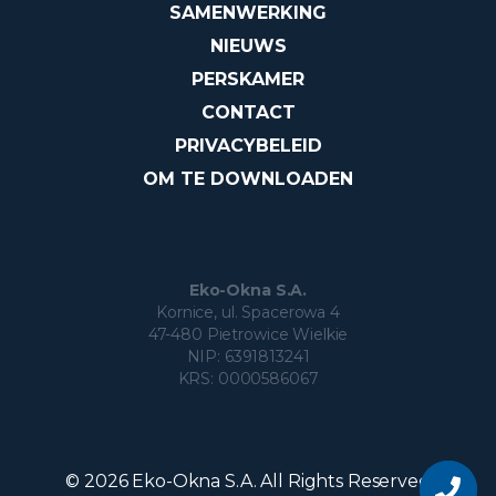
SAMENWERKING
NIEUWS
PERSKAMER
CONTACT
PRIVACYBELEID
OM TE DOWNLOADEN
Eko-Okna S.A.
Kornice, ul. Spacerowa 4
47-480 Pietrowice Wielkie
NIP: 6391813241
KRS: 0000586067
Vraag
over
© 2026 Eko-Okna S.A. All Rights Reserved