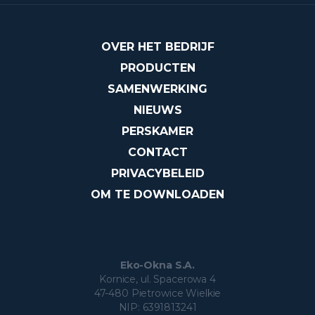
OVER HET BEDRIJF
PRODUCTEN
SAMENWERKING
NIEUWS
PERSKAMER
CONTACT
PRIVACYBELEID
OM TE DOWNLOADEN
Eko-Okna S.A.
Kornice, ul. Spacerowa 4
47-480 Pietrowice Wielkie
NIP: 6391813241