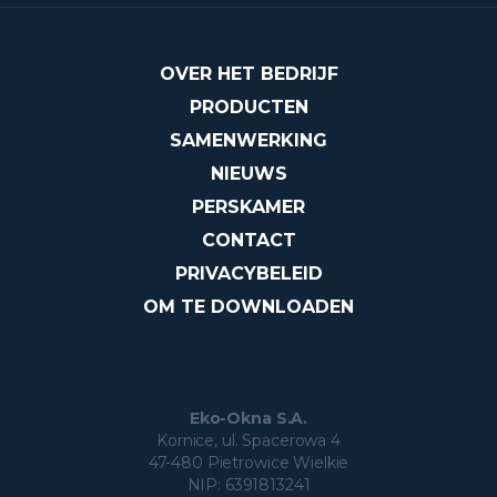
OVER HET BEDRIJF
PRODUCTEN
SAMENWERKING
NIEUWS
PERSKAMER
CONTACT
PRIVACYBELEID
OM TE DOWNLOADEN
Eko-Okna S.A.
Kornice, ul. Spacerowa 4
47-480 Pietrowice Wielkie
NIP: 6391813241