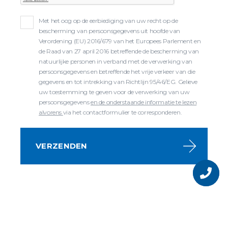
Met het oog op de eerbiediging van uw recht op de
bescherming van persoonsgegevens uit hoofde van
Verordening (EU) 2016/679 van het Europees Parlement en
de Raad van 27 april 2016 betreffende de bescherming van
natuurlijke personen in verband met de verwerking van
persoonsgegevens en betreffende het vrije verkeer van die
gegevens en tot intrekking van Richtlijn 95/46/EG. Gelieve
uw toestemming te geven voor de verwerking van uw
persoonsgegevens
en de onderstaande informatie te lezen
alvorens
via het contactformulier te corresponderen.
VERZENDEN
Vraag
over
het
product