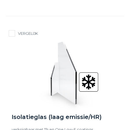
VERGELIJK
Isolatieglas (laag emissie/HR)
verkrijgbaar met Th en One Low-E coatings