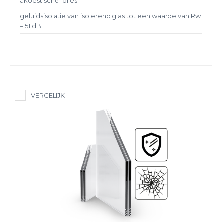
akoestische folies
geluidsisolatie van isolerend glas tot een waarde van Rw
= 51 dB
VERGELIJK