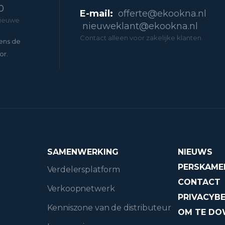
0
E-mail:
offerte@ekookna.nl
nieuwe
nieuweklant@ekookna.nl
Contact alleen voor zakelijke klanten.
ens de
or.
SAMENWERKING
NIEUWS
PERSKAME
Verdelersplatform
CONTACT
Verkoopnetwerk
PRIVACYBE
Kenniszone van de distributeur
OM TE D