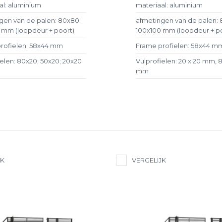
al: aluminium
materiaal: aluminium
gen van de palen: 80x80;
afmetingen van de palen: 
 mm (loopdeur + poort)
100x100 mm (loopdeur + p
rofielen: 58x44 mm
Frame profielen: 58x44 m
ielen: 80x20; 50x20; 20x20
Vulprofielen: 20 x 20 mm, 
mm
JK
VERGELIJK