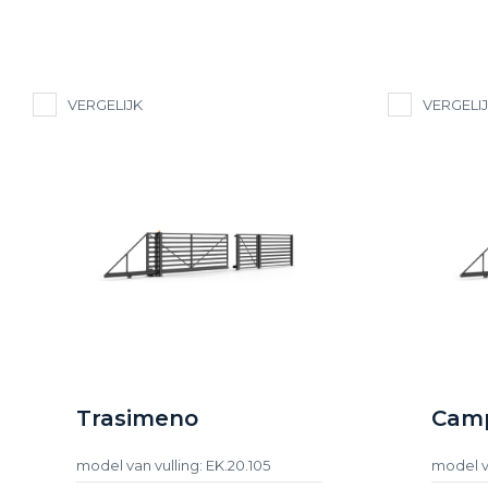
VERGELIJK
VERGELI
Trasimeno
Camp
model van vulling: EK.20.105
model va