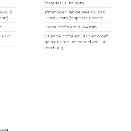
materiaal: aluminium
80x80;
afmetingen van de palen: 80x80;
oort)
100x100 mm (loopdeur + poort)
m
Frame profielen: 58x44 mm
80 x 20
vullende profielen: Tand en groef
gelast aluminium paneel van 200
mm hoog