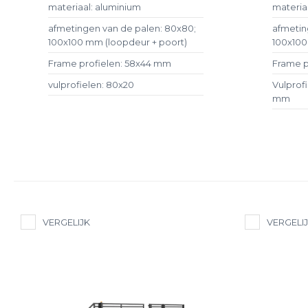
materiaal: aluminium
materia
afmetingen van de palen: 80x80;
afmetin
100x100 mm (loopdeur + poort)
100x100
Frame profielen: 58x44 mm
Frame p
vulprofielen: 80x20
Vulprof
mm
VERGELIJK
VERGELI