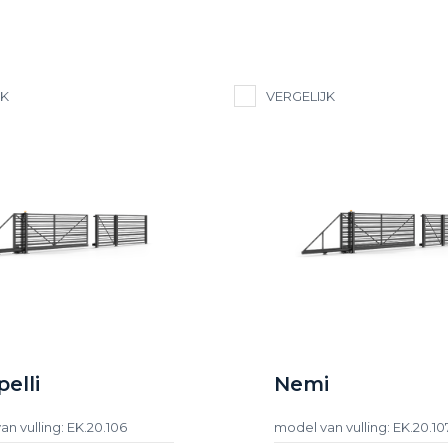
JK
VERGELIJK
elli
Nemi
n vulling: EK.20.106
model van vulling: EK.20.10