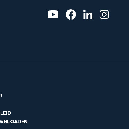
R
LEID
OWNLOADEN