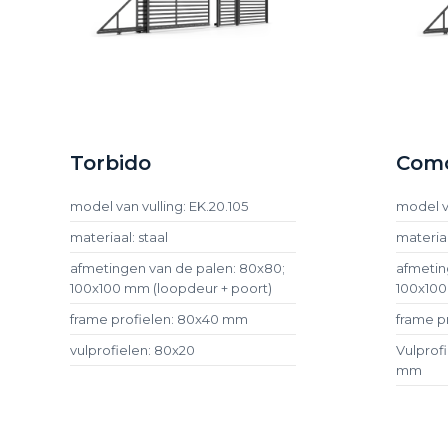
Torbido
Com
model van vulling: EK.20.105
model va
materiaal: staal
materiaa
afmetingen van de palen: 80x80;
afmetin
100x100 mm (loopdeur + poort)
100x100
frame profielen: 80x40 mm
frame p
vulprofielen: 80x20
Vulprof
mm