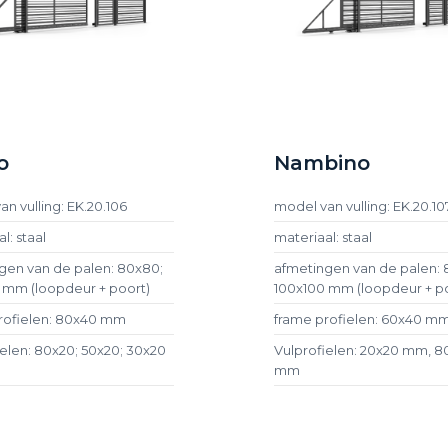
o
Nambino
n vulling: EK.20.106
model van vulling: EK.20.10
l: staal
materiaal: staal
gen van de palen: 80x80;
afmetingen van de palen: 
 mm (loopdeur + poort)
100x100 mm (loopdeur + p
rofielen: 80x40 mm
frame profielen: 60x40 m
ielen: 80x20; 50x20; 30x20
Vulprofielen: 20x20 mm, 8
mm