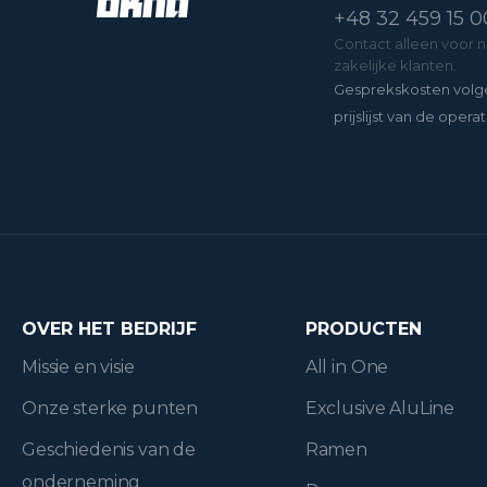
+48 32 459 15 0
Contact alleen voor 
zakelijke klanten.
Gesprekskosten volg
prijslijst van de operat
OVER HET BEDRIJF
PRODUCTEN
Missie en visie
All in One
Onze sterke punten
Exclusive AluLine
Geschiedenis van de
Ramen
onderneming