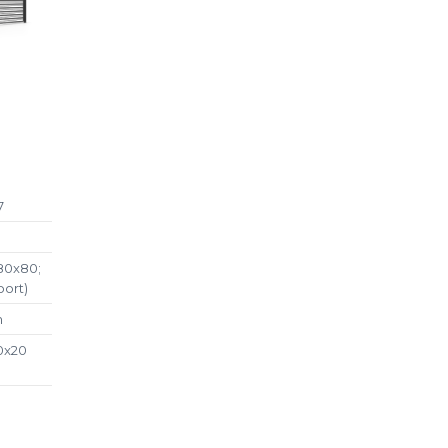
7
80x80;
oort)
m
0x20