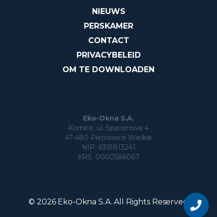
NIEUWS
PERSKAMER
CONTACT
PRIVACYBELEID
OM TE DOWNLOADEN
Eko-Okna S.A.
Kornice, ul. Spacerowa 4
47-480 Pietrowice Wielkie
NIP: 6391813241
KRS: 0000586067
Vraag
over
© 2026 Eko-Okna S.A. All Rights Reserved
het