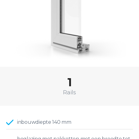
1
Rails
inbouwdiepte 140 mm
beglazing met pakketten met een breedte tot