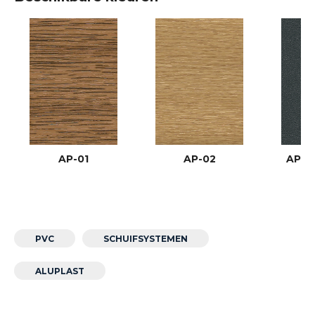
AP-01
AP-02
AP-03
PVC
SCHUIFSYSTEMEN
ALUPLAST