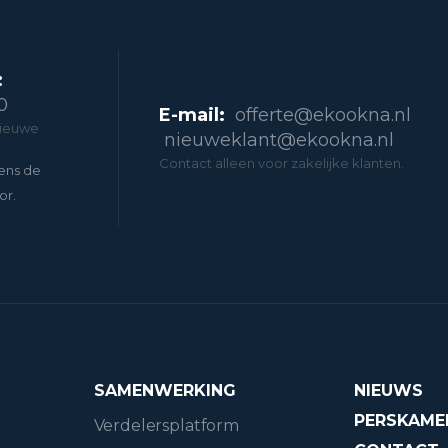
:
0
E-mail:
offerte@ekookna.nl
nieuwe
nieuweklant@ekookna.nl
Contact alleen voor zakelijke klanten.
ens de
or.
SAMENWERKING
NIEUWS
PERSKAME
Verdelersplatform