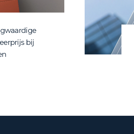
oogwaardige
erprijs bij
en