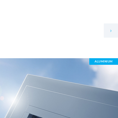
›
ALUMINIUM