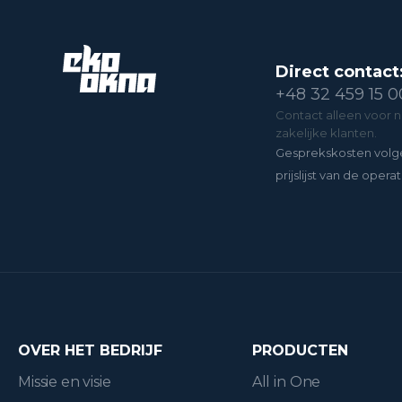
Direct contact
+48 32 459 15 0
Contact alleen voor 
zakelijke klanten.
Gesprekskosten volg
prijslijst van de operat
OVER HET BEDRIJF
PRODUCTEN
Missie en visie
All in One