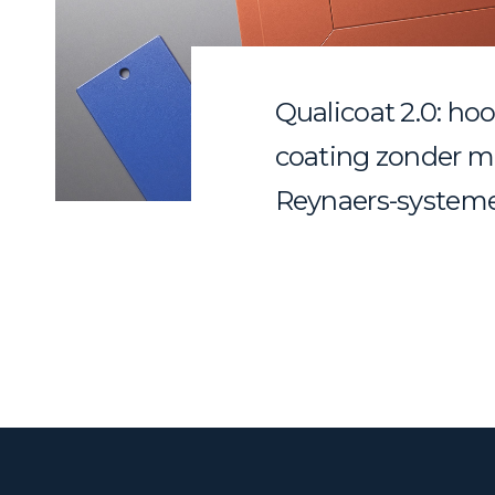
Qualicoat 2.0: h
coating zonder me
Reynaers-system