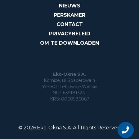
NIEUWS
PERSKAMER
CONTACT
PRIVACYBELEID
OM TE DOWNLOADEN
Eko-Okna S.A.
Kornice, ul. Spacerowa 4
47-480 Pietrowice Wielkie
NIP: 6391813241
KRS: 0000586067
Vraag
over
© 2026 Eko-Okna S.A. All Rights Reserved
het
product