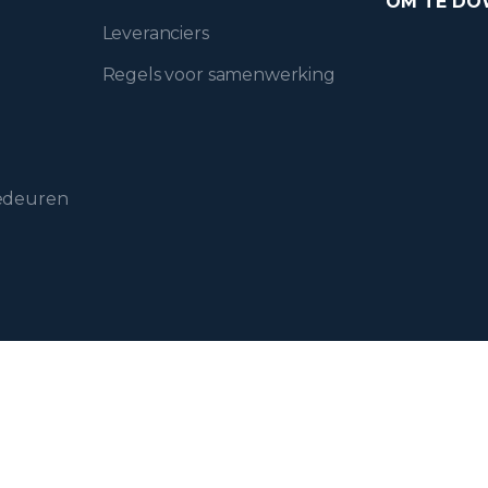
OM TE D
Leveranciers
Regels voor samenwerking
gedeuren