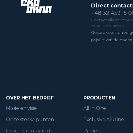
Direct contact
+48 32 459 15 0
Contact alleen voor 
zakelijke klanten.
Gesprekskosten volg
prijslijst van de operat
OVER HET BEDRIJF
PRODUCTEN
Missie en visie
All in One
Onze sterke punten
Exclusive AluLine
Geschiedenis van de
Ramen