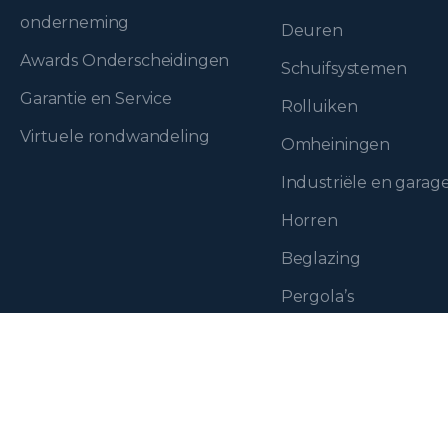
onderneming
Deuren
Awards Onderscheidingen
Schuifsystemen
Garantie en Service
Rolluiken
Virtuele rondwandeling
Omheiningen
Industriële en gara
Horren
Beglazing
Pergola’s