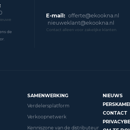
:
0
E-mail:
offerte@ekookna.nl
nieuwe
nieuweklant@ekookna.nl
Contact alleen voor zakelijke klanten.
ens de
or.
SAMENWERKING
NIEUWS
PERSKAME
Verdelersplatform
CONTACT
Verkoopnetwerk
PRIVACYBE
Kenniszone van de distributeur