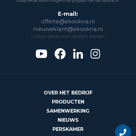
Gesprekskosten volgens de prijslijst van de operator.
E-mail:
offerte@ekookna.nl
nieuweklant@ekookna.nl
Contact alleen voor zakelijke klanten.
OVER HET BEDRIJF
PRODUCTEN
SAMENWERKING
NIEUWS
Vraag
PERSKAMER
over
het