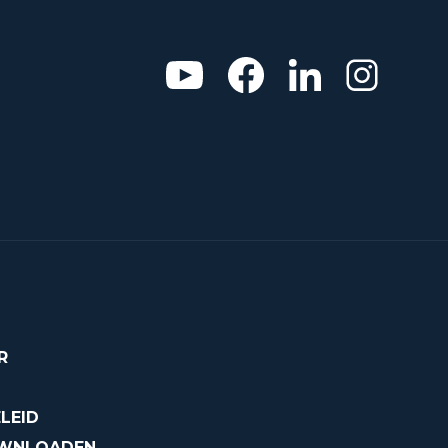
R
LEID
OWNLOADEN