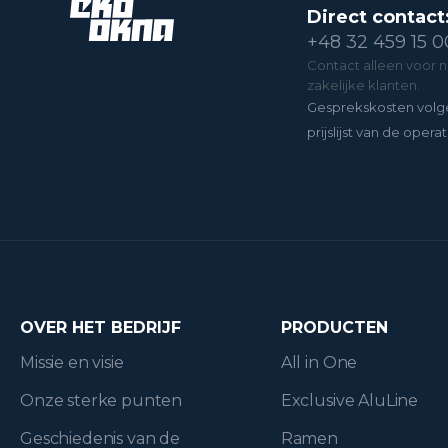
Direct contact
+48 32 459 15 0
Contact alleen voor 
zakelijke klanten.
Gesprekskosten volg
prijslijst van de operat
OVER HET BEDRIJF
PRODUCTEN
Missie en visie
All in One
Onze sterke punten
Exclusive AluLine
Geschiedenis van de
Ramen