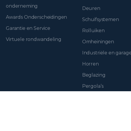
onderneming
Deuren
Awards Onderscheidingen
Schuifsystemen
Garantie en Service
Rolluiken
Virtuele rondwandeling
Omheiningen
Industriële en gara
Horren
Beglazing
Pergola’s