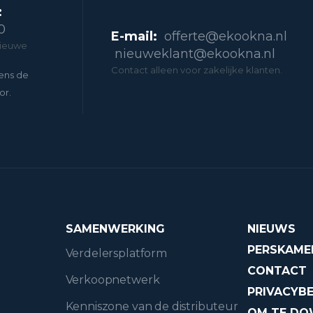
:
0
E-mail:
offerte@ekookna.nl
nieuwe
nieuweklant@ekookna.nl
Contact alleen voor zakelijke klanten.
ens de
or.
SAMENWERKING
NIEUWS
PERSKAME
Verdelersplatform
CONTACT
Verkoopnetwerk
PRIVACYBE
Kenniszone van de distributeur
OM TE D